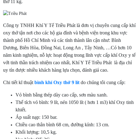
thở 11 kg.
Công ty TNHH Khí Y Tế Triều Phát là đơn vị chuyên cung cấp khí
oxy thở tận nơi cho các hộ gia đình và bệnh viện trong khu vực
thành phố Hồ Chí Minh và các tỉnh thành lân cận như: Bình
Dương, Biên Hòa, Đồng Nai, Long An , Tây Ninh, …Có hơn 10
năm kinh nghiệm, nỗ lực hoạt động trong lĩnh vực cấp khí Oxy y tế
với tinh thần trách nhiệm cao nhất, Khí Y Tế Triều Phát là địa chỉ
uy tín được nhiều khách hàng lựa chọn, đánh giá cao.
Chi tiết kĩ thuật
bình khí Oxy thở 9 lít
do chúng tôi cung cấp:
Vỏ bình bằng thép dày cao cấp, sơn màu xanh.
Thể tích vỏ bình: 9 lít, nén 1050 lít ( hơn 1 m3) khí Oxy tinh
khiết.
Áp suất nạp: 150 bar.
Chiều cao thân bình 68 cm, đường kính: 13 cm.
Khối lượng: 10,5 kg.