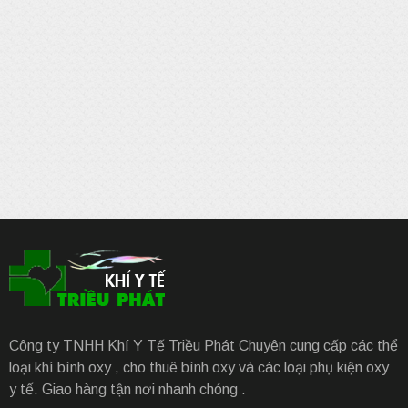
Công ty TNHH Khí Y Tế Triều Phát Chuyên cung cấp các thể
loại khí bình oxy , cho thuê bình oxy và các loại phụ kiện oxy
y tế. Giao hàng tận nơi nhanh chóng .