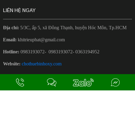
LIÊN HỆ NGAY
Địa chỉ:
5/3C, ấp 5, xã Đông Thạnh, huyện Hóc Môn, Tp.HCM
Email:
khitrieuphat@gmail.com
Hotline:
0983193072- 0983193072- 0363194952
Website:
chothuebinhoxy.com
khiytetrieuphat.com
ĐỪNG GỌI LÀM PHIỀN KHÁCH NHÉ,
KHÁCH KHÔNG CÓ NHU CẦU NÂNG CẤP !!
SITE MAP