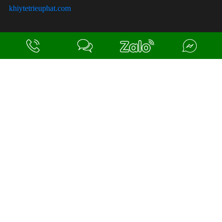
khiytetrieuphat.com
ĐỪNG GỌI LÀM PHIỀN KHÁCH NHÉ,
KHÁCH KHÔNG CÓ NHU CẦU NÂNG CẤP !!
SITE MAP
Trang chủ
Giới thiệu
Sản phẩm
Dịch vụ
Tin tức