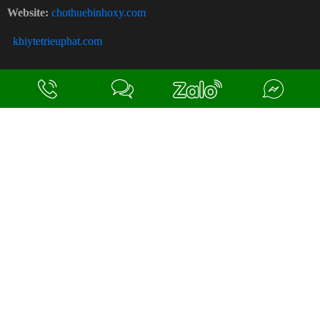
Website:
chothuebinhoxy.com
khiytetrieuphat.com
ĐỪNG GỌI LÀM PHIỀN KHÁCH NHÉ,
KHÁCH KHÔNG CÓ NHU CẦU NÂNG CẤP !!
SITE MAP
Trang chủ
Giới thiệu
Sản phẩm
Dịch vụ