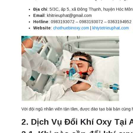
Địa chỉ
: 5/3C, ấp 5, xã Đông Thạnh, huyện Hóc Mô
Email
:
khitrieuphat@gmail.com
Hotline
: 0983193072 – 0983193072 – 0363194952
Website
:
chothuebinoxy.com
|
khiytetrieuphat.com
Với đội ngũ nhân viên tận tâm, được đào tạo bài bản cùng h
2. Dịch Vụ Đổi Khí Oxy Tạ