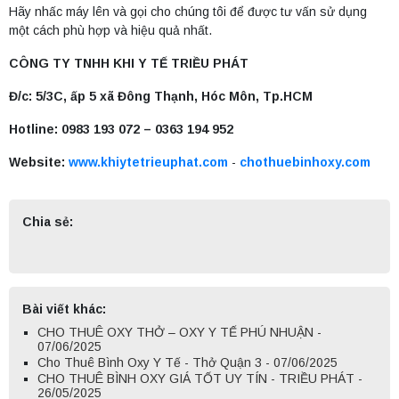
Hãy nhấc máy lên và gọi cho chúng tôi để được tư vấn sử dụng
một cách phù hợp và hiệu quả nhất.
CÔNG TY TNHH KHI Y TẾ TRIỀU PHÁT
Đ/c: 5/3C, ấp 5 xã Đông Thạnh, Hóc Môn, Tp.HCM
Hotline: 0983 193 072 – 0363 194 952
Website:
www.khiytetrieuphat.com
-
chothuebinhoxy.com
Chia sẻ:
Bài viết khác:
CHO THUÊ OXY THỞ – OXY Y TẾ PHÚ NHUẬN -
07/06/2025
Cho Thuê Bình Oxy Y Tế - Thở Quận 3 - 07/06/2025
CHO THUÊ BÌNH OXY GIÁ TỐT UY TÍN - TRIỀU PHÁT -
26/05/2025