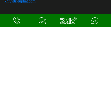
khiytetrieuphat.com
ĐỪNG GỌI LÀM PHIỀN KHÁCH NHÉ,
KHÁCH KHÔNG CÓ NHU CẦU NÂNG CẤP !!
SITE MAP
Trang chủ
Giới thiệu
Sản phẩm
Dịch vụ
Tin tức