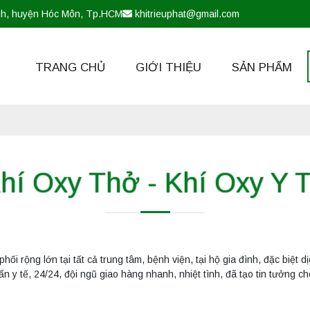
nh, huyện Hóc Môn, Tp.HCM
khitrieuphat@gmail.com
TRANG CHỦ
GIỚI THIỆU
SẢN PHẨM
hí Oxy Thở - Khí Oxy Y 
ối rộng lớn tại tất cả trung tâm, bệnh viện, tại hộ gia đình, đặc biệt d
n y tế, 24/24, đội ngũ giao hàng nhanh, nhiệt tình, đã tạo tin tưởng c