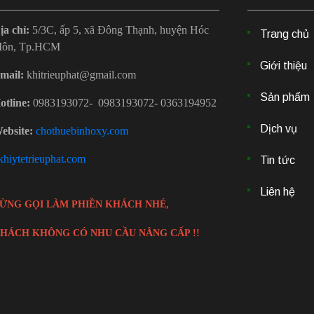
ịa chỉ:
5/3C, ấp 5, xã Đông Thạnh, huyện Hóc
Trang chủ
ôn, Tp.HCM
Giới thiệu
mail:
khitrieuphat@gmail.com
Sản phẩm
otline:
0983193072- 0983193072- 0363194952
Dịch vụ
ebsite:
chothuebinhoxy.com
hiytetrieuphat.com
Tin tức
Liên hệ
ỪNG GỌI LÀM PHIỀN KHÁCH NHÉ,
HÁCH KHÔNG CÓ NHU CẦU NÂNG CẤP !!