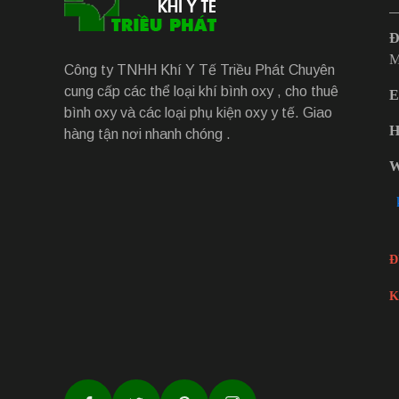
Đ
M
Công ty TNHH Khí Y Tế Triều Phát Chuyên
cung cấp các thể loại khí bình oxy , cho thuê
E
bình oxy và các loại phụ kiện oxy y tế. Giao
H
hàng tận nơi nhanh chóng .
W
k
Đ
K