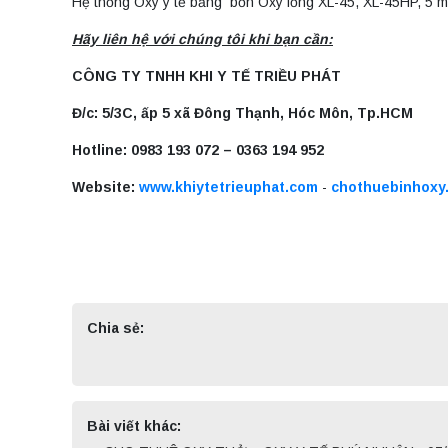
Hệ thống Oxy y tế bằng bồn Oxy lỏng XL-45, XL-45HP, 5 
Hãy liên hệ với chúng tôi khi bạn cần:
CÔNG TY TNHH KHI Y TẾ TRIỀU PHÁT
Đ/c: 5/3C, ấp 5 xã Đông Thạnh, Hóc Môn, Tp.HCM
Hotline: 0983 193 072 – 0363 194 952
Website:
www.khiytetrieuphat.com
-
chothuebinhoxy
Chia sẻ:
Bài viết khác: