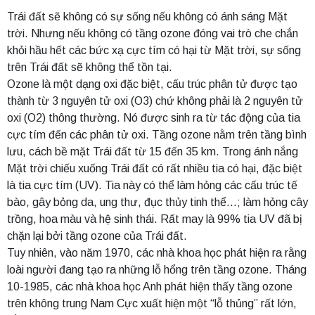
Trái đất sẽ không có sự sống nếu không có ánh sáng Mặt
trời. Nhưng nếu không có tầng ozone đóng vai trò che chắn
khỏi hầu hết các bức xạ cực tím có hại từ Mặt trời, sự sống
trên Trái đất sẽ không thể tồn tại.
Ozone là một dạng oxi đặc biệt, cấu trúc phân tử được tạo
thành từ 3 nguyên tử oxi (O3) chứ không phải là 2 nguyên tử
oxi (O2) thông thường. Nó được sinh ra từ tác động của tia
cực tím đến các phân tử oxi. Tầng ozone nằm trên tầng bình
lưu, cách bề mặt Trái đất từ 15 đến 35 km. Trong ánh nắng
Mặt trời chiếu xuống Trái đất có rất nhiều tia có hại, đặc biệt
là tia cực tím (UV). Tia này có thể làm hỏng các cấu trúc tế
bào, gây bỏng da, ung thư, đục thủy tinh thể…; làm hỏng cây
trồng, hoa màu và hệ sinh thái. Rất may là 99% tia UV đã bị
chặn lại bởi tầng ozone của Trái đất.
Tuy nhiên, vào năm 1970, các nhà khoa học phát hiện ra rằng
loài người đang tạo ra những lỗ hổng trên tầng ozone. Tháng
10-1985, các nhà khoa học Anh phát hiện thấy tầng ozone
trên không trung Nam Cực xuất hiện một “lỗ thủng” rất lớn,