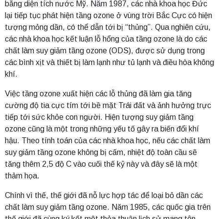
bằng diện tích nước Mỹ. Năm 1987, các nhà khoa học Đức
lại tiếp tục phát hiện tầng ozone ở vùng trời Bắc Cực có hiện
tượng mỏng dần, có thể dẫn tới bị “thủng”. Qua nghiên cứu,
các nhà khoa học kết luận lỗ hổng của tầng ozone là do các
chất làm suy giảm tầng ozone (ODS), được sử dụng trong
các bình xịt và thiết bị làm lạnh như tủ lạnh và điều hòa không
khí.
Việc tầng ozone xuất hiện các lỗ thủng đã làm gia tăng
cường độ tia cực tím tới bề mặt Trái đất và ảnh hưởng trực
tiếp tới sức khỏe con người. Hiện tượng suy giảm tầng
ozone cũng là một trong những yếu tố gây ra biến đổi khí
hậu. Theo tính toán của các nhà khoa học, nếu các chất làm
suy giảm tầng ozone không bị cấm, nhiệt độ toàn cầu sẽ
tăng thêm 2,5 độ C vào cuối thế kỷ này và đây sẽ là một
thảm họa.
Chính vì thế, thế giới đã nỗ lực hợp tác để loại bỏ dần các
chất làm suy giảm tầng ozone. Năm 1985, các quốc gia trên
thế giới đã cùng ký kết một thỏa thuận lịch sử mang tên