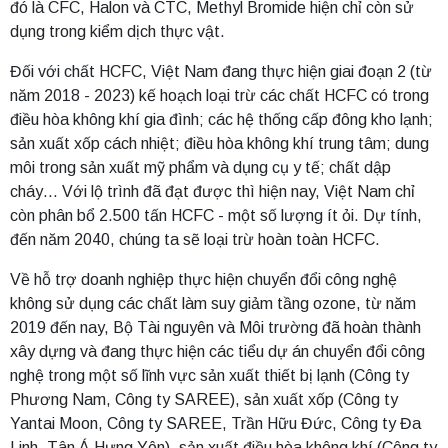
đó là CFC, Halon và CTC, Methyl Bromide hiện chỉ còn sử
dụng trong kiểm dịch thực vật.
Đối với chất HCFC, Việt Nam đang thực hiện giai đoạn 2 (từ
năm 2018 - 2023) kế hoạch loại trừ các chất HCFC có trong
điều hòa không khí gia đình; các hệ thống cấp đông kho lạnh;
sản xuất xốp cách nhiệt; điều hòa không khí trung tâm; dung
môi trong sản xuất mỹ phẩm và dụng cụ y tế; chất dập
cháy… Với lộ trình đã đạt được thì hiện nay, Việt Nam chỉ
còn phân bổ 2.500 tấn HCFC - một số lượng ít ỏi. Dự tính,
đến năm 2040, chúng ta sẽ loại trừ hoàn toàn HCFC.
Về hỗ trợ doanh nghiệp thực hiện chuyển đổi công nghệ
không sử dụng các chất làm suy giảm tầng ozone, từ năm
2019 đến nay, Bộ Tài nguyên và Môi trường đã hoàn thành
xây dựng và đang thực hiện các tiểu dự án chuyển đổi công
nghệ trong một số lĩnh vực sản xuất thiết bị lạnh (Công ty
Phương Nam, Công ty SAREE), sản xuất xốp (Công ty
Yantai Moon, Công ty SAREE, Trần Hữu Đức, Công ty Đa
Linh, Tân Á Hưng Yên), sản xuất điều hòa không khí (Công ty