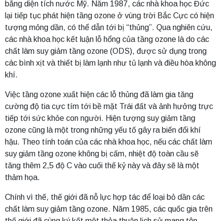
bằng diện tích nước Mỹ. Năm 1987, các nhà khoa học Đức
lại tiếp tục phát hiện tầng ozone ở vùng trời Bắc Cực có hiện
tượng mỏng dần, có thể dẫn tới bị “thủng”. Qua nghiên cứu,
các nhà khoa học kết luận lỗ hổng của tầng ozone là do các
chất làm suy giảm tầng ozone (ODS), được sử dụng trong
các bình xịt và thiết bị làm lạnh như tủ lạnh và điều hòa không
khí.
Việc tầng ozone xuất hiện các lỗ thủng đã làm gia tăng
cường độ tia cực tím tới bề mặt Trái đất và ảnh hưởng trực
tiếp tới sức khỏe con người. Hiện tượng suy giảm tầng
ozone cũng là một trong những yếu tố gây ra biến đổi khí
hậu. Theo tính toán của các nhà khoa học, nếu các chất làm
suy giảm tầng ozone không bị cấm, nhiệt độ toàn cầu sẽ
tăng thêm 2,5 độ C vào cuối thế kỷ này và đây sẽ là một
thảm họa.
Chính vì thế, thế giới đã nỗ lực hợp tác để loại bỏ dần các
chất làm suy giảm tầng ozone. Năm 1985, các quốc gia trên
thế giới đã cùng ký kết một thỏa thuận lịch sử mang tên