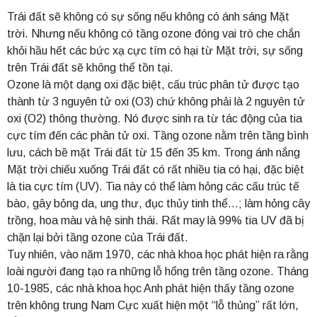
Trái đất sẽ không có sự sống nếu không có ánh sáng Mặt
trời. Nhưng nếu không có tầng ozone đóng vai trò che chắn
khỏi hầu hết các bức xạ cực tím có hại từ Mặt trời, sự sống
trên Trái đất sẽ không thể tồn tại.
Ozone là một dạng oxi đặc biệt, cấu trúc phân tử được tạo
thành từ 3 nguyên tử oxi (O3) chứ không phải là 2 nguyên tử
oxi (O2) thông thường. Nó được sinh ra từ tác động của tia
cực tím đến các phân tử oxi. Tầng ozone nằm trên tầng bình
lưu, cách bề mặt Trái đất từ 15 đến 35 km. Trong ánh nắng
Mặt trời chiếu xuống Trái đất có rất nhiều tia có hại, đặc biệt
là tia cực tím (UV). Tia này có thể làm hỏng các cấu trúc tế
bào, gây bỏng da, ung thư, đục thủy tinh thể…; làm hỏng cây
trồng, hoa màu và hệ sinh thái. Rất may là 99% tia UV đã bị
chặn lại bởi tầng ozone của Trái đất.
Tuy nhiên, vào năm 1970, các nhà khoa học phát hiện ra rằng
loài người đang tạo ra những lỗ hổng trên tầng ozone. Tháng
10-1985, các nhà khoa học Anh phát hiện thấy tầng ozone
trên không trung Nam Cực xuất hiện một “lỗ thủng” rất lớn,