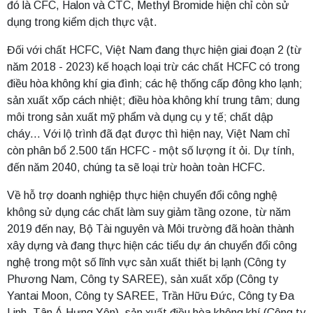
đó là CFC, Halon và CTC, Methyl Bromide hiện chỉ còn sử
dụng trong kiểm dịch thực vật.
Đối với chất HCFC, Việt Nam đang thực hiện giai đoạn 2 (từ
năm 2018 - 2023) kế hoạch loại trừ các chất HCFC có trong
điều hòa không khí gia đình; các hệ thống cấp đông kho lạnh;
sản xuất xốp cách nhiệt; điều hòa không khí trung tâm; dung
môi trong sản xuất mỹ phẩm và dụng cụ y tế; chất dập
cháy… Với lộ trình đã đạt được thì hiện nay, Việt Nam chỉ
còn phân bổ 2.500 tấn HCFC - một số lượng ít ỏi. Dự tính,
đến năm 2040, chúng ta sẽ loại trừ hoàn toàn HCFC.
Về hỗ trợ doanh nghiệp thực hiện chuyển đổi công nghệ
không sử dụng các chất làm suy giảm tầng ozone, từ năm
2019 đến nay, Bộ Tài nguyên và Môi trường đã hoàn thành
xây dựng và đang thực hiện các tiểu dự án chuyển đổi công
nghệ trong một số lĩnh vực sản xuất thiết bị lạnh (Công ty
Phương Nam, Công ty SAREE), sản xuất xốp (Công ty
Yantai Moon, Công ty SAREE, Trần Hữu Đức, Công ty Đa
Linh, Tân Á Hưng Yên), sản xuất điều hòa không khí (Công ty