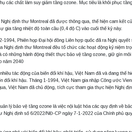
hụ các chất làm suy giảm tầng ozone. Mục tiêu là khôi phục tầ
 Nghị định thư Montreal đã được thông qua, thể hiện cam kết củ
ự gia tăng nhiệt độ toàn cầu (0,4 độ C) vào cuối thế kỷ này.
2-1994, Phiên họp Đại hội đồng Liên hợp quốc đã ra Nghị quyết 
a Nghị định thư Montreal đều tổ chức các hoạt động kỷ niệm trọ
à có những hành động thiết thực bảo vệ tầng ozone, giữ gìn môi 
ào năm 2040
 nhiều tác động của biến đổi khí hậu, Việt Nam đã và đang thể h
ến đổi khí hậu. Tháng 1-1994, Việt Nam gia nhập Công ước Vien
ua, Việt Nam đã chủ động, tích cực tham gia thực hiện Nghị đị
n lý bảo vệ tầng ozone là việc nội luật hóa các quy định về bả
ư Nghị định số 6/2022/NĐ-CP ngày 7-1-2022 của Chính phủ quy đ