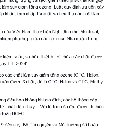
ch, năng lượng tái tạo; giảm thiểu phát thải khí gây
 làm suy giảm tầng ozone, Luật quy định ưu tiên xây
ập khẩu, tạm nhập tái xuất và tiêu thụ các chất làm
 vụ của Việt Nam thực hiện Nghị định thư Montreal;
ch nhiệm phối hợp giữa các cơ quan Nhà nước trong
c kiểm soát; sở hữu thiết bị có chứa các chất được
ngày 1-1-2024”.
 bỏ các chất làm suy giảm tầng ozone (CFC, Halon,
 toàn được 3 chất, đó là CFC, Halon và CTC, Methyl
ng điều hòa không khí gia đình; các hệ thống cấp
tế; chất dập cháy… Với lộ trình đã đạt được thì hiện
àn toàn HCFC.
19 đến nay, Bộ Tài nguyên và Môi trường đã hoàn