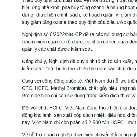
Theo quy định của Luật Bảo vệ môi trường, hoạt động 
hiệu ứng nhà kính, phá hủy tầng ozone là những hoạt
dựng, thực hiện chính sách, kế hoạch quản lý, giảm th
suy giảm tầng ozone theo quy định của điều ước quốc
Nghị định số 6/2022/NĐ-CP đề ra các nội dung cơ bản v
trách nhiệm của các tổ chức, cá nhân có liên quan đế
quản lý các chất được kiểm soát.
Đáng chú ý, Nghị định đã quy định tổ chức sản xuất, 
kiểm soát, “bắt buộc thực hiện thu gom các chất đượ
Cùng với cộng đồng quốc tế, Việt Nam đã nỗ lực triể
CTC, HCFC, Methyl Bromide), chất gây hiệu ứng nhà 
Bromide hiện chỉ còn sử dụng trong kiểm dịch thực vậ
Đối với chất HCFC, Việt Nam đang thực hiện giai đoạn
đông kho lạnh; sản xuất xốp cách nhiệt; điều hòa khô
nay, Việt Nam chỉ còn phân bổ 2.500 tấn HCFC - một 
Về hỗ trợ doanh nghiệp thực hiện chuyển đổi công n