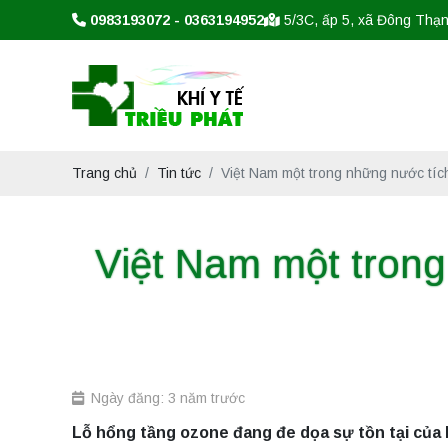
0983193072 - 0363194952
5/3C, ấp 5, xã Đông Thạ
Trang chủ
Tin tức
Việt Nam một trong những nước tích
Việt Nam một trong
Ngày đăng: 3 năm trước
Lỗ hổng tầng ozone đang đe dọa sự tồn tại của 