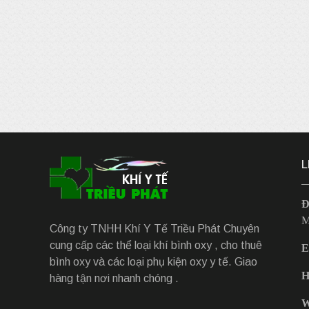
L
Đ
M
Công ty TNHH Khí Y Tế Triều Phát Chuyên
cung cấp các thể loại khí bình oxy , cho thuê
E
bình oxy và các loại phụ kiện oxy y tế. Giao
H
hàng tận nơi nhanh chóng .
W