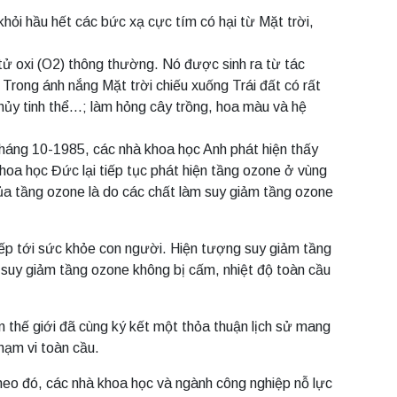
hỏi hầu hết các bức xạ cực tím có hại từ Mặt trời,
 tử oxi (O2) thông thường. Nó được sinh ra từ tác
Trong ánh nắng Mặt trời chiếu xuống Trái đất có rất
 thủy tinh thể…; làm hỏng cây trồng, hoa màu và hệ
Tháng 10-1985, các nhà khoa học Anh phát hiện thấy
hoa học Đức lại tiếp tục phát hiện tầng ozone ở vùng
của tầng ozone là do các chất làm suy giảm tầng ozone
tiếp tới sức khỏe con người. Hiện tượng suy giảm tầng
m suy giảm tầng ozone không bị cấm, nhiệt độ toàn cầu
n thế giới đã cùng ký kết một thỏa thuận lịch sử mang
hạm vi toàn cầu.
eo đó, các nhà khoa học và ngành công nghiệp nỗ lực