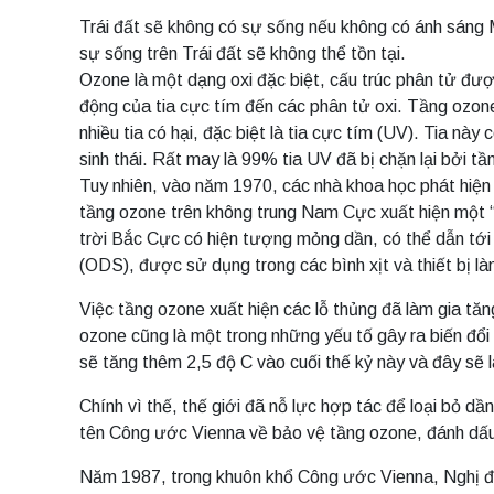
Trái đất sẽ không có sự sống nếu không có ánh sáng M
sự sống trên Trái đất sẽ không thể tồn tại.
Ozone là một dạng oxi đặc biệt, cấu trúc phân tử đượ
động của tia cực tím đến các phân tử oxi. Tầng ozone
nhiều tia có hại, đặc biệt là tia cực tím (UV). Tia n
sinh thái. Rất may là 99% tia UV đã bị chặn lại bởi tầ
Tuy nhiên, vào năm 1970, các nhà khoa học phát hiện 
tầng ozone trên không trung Nam Cực xuất hiện một “l
trời Bắc Cực có hiện tượng mỏng dần, có thể dẫn tới 
(ODS), được sử dụng trong các bình xịt và thiết bị là
Việc tầng ozone xuất hiện các lỗ thủng đã làm gia tă
ozone cũng là một trong những yếu tố gây ra biến đổi
sẽ tăng thêm 2,5 độ C vào cuối thế kỷ này và đây sẽ 
Chính vì thế, thế giới đã nỗ lực hợp tác để loại bỏ d
tên Công ước Vienna về bảo vệ tầng ozone, đánh dấu 
Năm 1987, trong khuôn khổ Công ước Vienna, Nghị địn