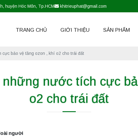
nh, huyện Hóc Môn, Tp.HCM
khitrieuphat@gmail.com
TRANG CHỦ
GIỚI THIỆU
SẢN PHẨM
 cực bảo vệ tầng ozon , khí o2 cho trái đất
 những nước tích cực bảo
o2 cho trái đất
loài người