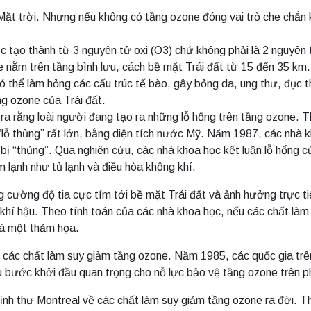
ặt trời. Nhưng nếu không có tầng ozone đóng vai trò che chắn k
c tạo thành từ 3 nguyên tử oxi (O3) chứ không phải là 2 nguyên
 nằm trên tầng bình lưu, cách bề mặt Trái đất từ 15 đến 35 km. 
ày có thể làm hỏng các cấu trúc tế bào, gây bỏng da, ung thư, đục
ng ozone của Trái đất.
ra rằng loài người đang tạo ra những lỗ hổng trên tầng ozone. 
ỗ thủng” rất lớn, bằng diện tích nước Mỹ. Năm 1987, các nhà k
bị “thủng”. Qua nghiên cứu, các nhà khoa học kết luận lỗ hổng 
m lạnh như tủ lạnh và điều hòa không khí.
ng cường độ tia cực tím tới bề mặt Trái đất và ảnh hưởng trực 
 khí hậu. Theo tính toán của các nhà khoa học, nếu các chất là
là một thảm họa.
ần các chất làm suy giảm tầng ozone. Năm 1985, các quốc gia trê
bước khởi đầu quan trọng cho nỗ lực bảo vệ tầng ozone trên p
h thư Montreal về các chất làm suy giảm tầng ozone ra đời. Th