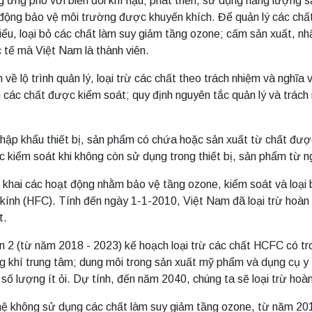
ứng phó với biến đổi khí hậu; phát triển, sử dụng năng lượng sạ
 động bảo vệ môi trường được khuyến khích. Để quản lý các chất
iểu, loại bỏ các chất làm suy giảm tầng ozone; cấm sản xuất, nh
 tế mà Việt Nam là thành viên.
ề lộ trình quản lý, loại trừ các chất theo trách nhiệm và nghĩa
n các chất được kiểm soát; quy định nguyên tắc quản lý và trá
nhập khẩu thiết bị, sản phẩm có chứa hoặc sản xuất từ chất đượ
c kiểm soát khi không còn sử dụng trong thiết bị, sản phẩm từ 
n khai các hoạt động nhằm bảo vệ tầng ozone, kiểm soát và loại
kính (HFC). Tính đến ngày 1-1-2010, Việt Nam đã loại trừ hoàn
t.
 2 (từ năm 2018 - 2023) kế hoạch loại trừ các chất HCFC có tro
ng khí trung tâm; dung môi trong sản xuất mỹ phẩm và dụng cụ y 
số lượng ít ỏi. Dự tính, đến năm 2040, chúng ta sẽ loại trừ ho
ghệ không sử dụng các chất làm suy giảm tầng ozone, từ năm 20