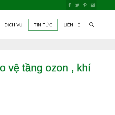
DỊCH VỤ
TIN TỨC
LIÊN HỆ
 vệ tầng ozon , khí